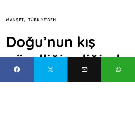
MANŞET
TÜRKIYE'DEN
Doğu’nun kış
güzelliği eşliğinde
tren yolculuğu:
Vangölü Eskpresi
Esma Balcıoğlu
7 Şubat 2022