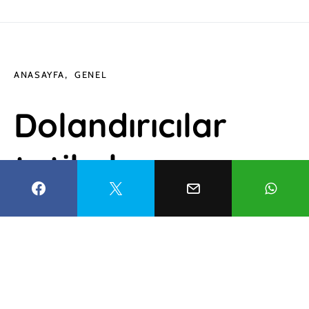
ANASAYFA
GENEL
Dolandırıcılar
tatil planı
yapanları hedef
aldı!
Nergis Demir