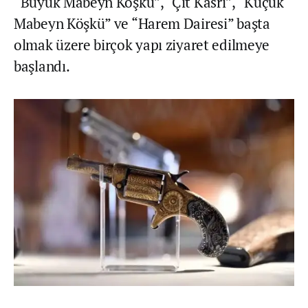
“Büyük Mabeyn Köşkü”, “Çit Kasrı”, “Küçük
Mabeyn Köşkü” ve “Harem Dairesi” başta
olmak üzere birçok yapı ziyaret edilmeye
başlandı.