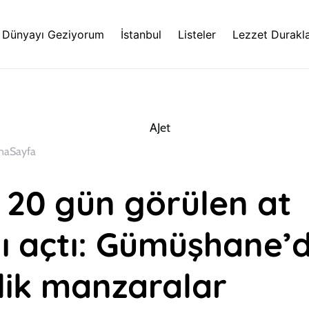
Dünyayı Geziyorum
İstanbul
Listeler
Lezzet Durakla
naSayfa
a 20 gün görülen at
ı açtı: Gümüşhane’
rlik manzaralar