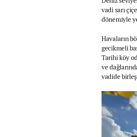
Deniz seviye
vadi sarı çi
dönemiyle ye
Havaların bö
gecikmeli ba
Tarihi köy od
ve dağlarında
vadide birleş