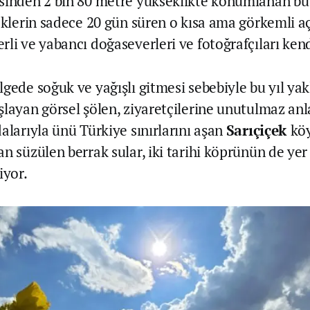
sinden 2 bin 80 metre yükseklikte konumlanan bu
çeklerin sadece 20 gün süren o kısa ama görkemli aç
rli ve yabancı doğaseverleri ve fotoğrafçıları ken
lgede soğuk ve yağışlı gitmesi sebebiyle bu yıl yak
şlayan görsel şölen, ziyaretçilerine unutulmaz anl
alarıyla ünü Türkiye sınırlarını aşan
Sarıçiçek
kö
n süzülen berrak sular, iki tarihi köprünün de yer 
iyor.