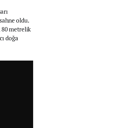
arı
 sahne oldu.
n 80 metrelik
ncı doğa