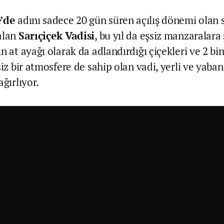
’de
adını sadece 20 gün süren açılış dönemi olan s
alan
Sarıçiçek Vadisi
, bu yıl da eşsiz manzaralara
n at ayağı olarak da adlandırdığı çiçekleri ve 2 bi
siz bir atmosfere de sahip olan vadi, yerli ve yaba
ağırlıyor.