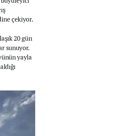
 büyüleyici
ış
dine çekiyor.
laşık 20 gün
ar sunuyor.
yünün yayla
aldığı