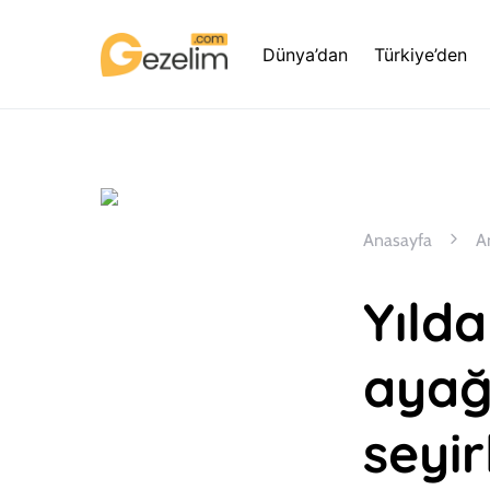
Dünya’dan
Türkiye’den
Anasayfa
A
Yıld
ayağ
seyi