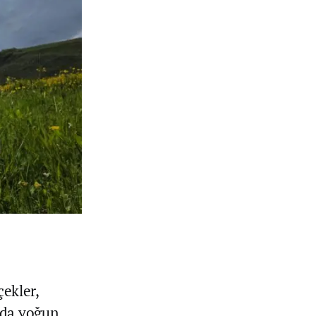
çekler,
rda yoğun