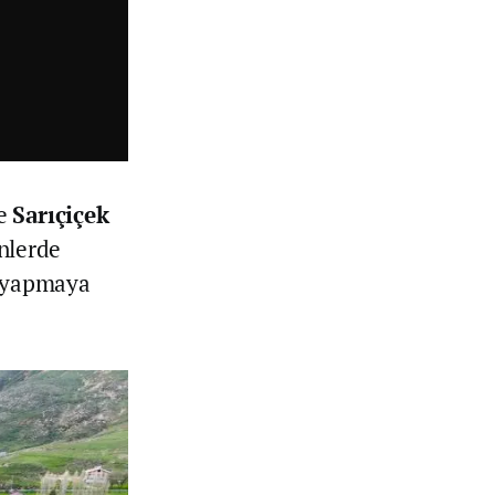
e
Sarıçiçek
nlerde
i yapmaya