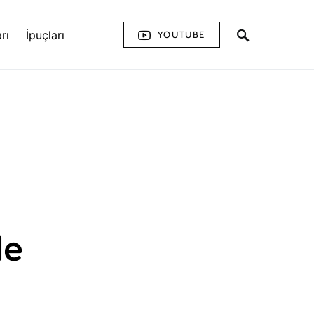
rı
İpuçları
YOUTUBE
de