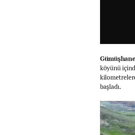
Gümüşhane
köyünü içind
kilometreler
başladı.