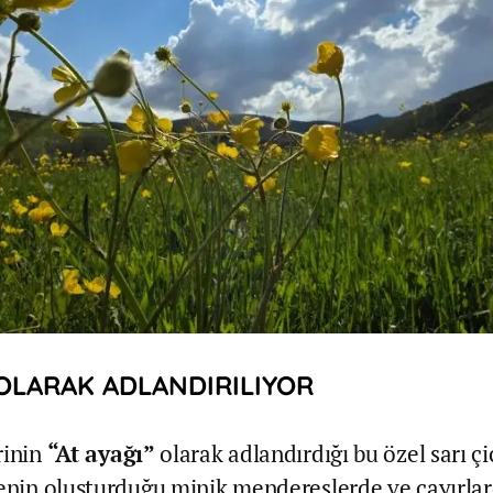
 OLARAK ADLANDIRILIYOR
rinin
“At ayağı”
olarak adlandırdığı bu özel sarı çi
renin oluşturduğu minik mendereslerde ve çayırla