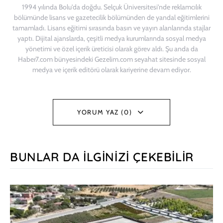
1994 yılında Bolu'da doğdu. Selçuk Üniversitesi'nde reklamcılık
bölümünde lisans ve gazetecilik bölümünden de yandal eğitimlerini
tamamladı. Lisans eğitimi sırasında basın ve yayın alanlarında stajlar
yaptı. Dijital ajanslarda, çeşitli medya kurumlarında sosyal medya
yönetimi ve özel içerik üreticisi olarak görev aldı. Şu anda da
Haber7.com bünyesindeki Gezelim.com seyahat sitesinde sosyal
medya ve içerik editörü olarak kariyerine devam ediyor.
YORUM YAZ (0)
BUNLAR DA İLGINIZI ÇEKEBILIR