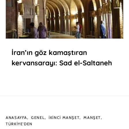
İran’ın göz kamaştıran
kervansarayı: Sad el-Saltaneh
ANASAYFA
GENEL
İKINCI MANŞET
MANŞET
TÜRKIYE'DEN