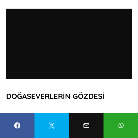
DOĞASEVERLERİN GÖZDESİ
Sivas’ta etkili olan yağışlar ve yüksek
kesimlerdeki karların erimesiyle debisi artan
şelale, ortaya çıkan etkileyici manzarasıyla