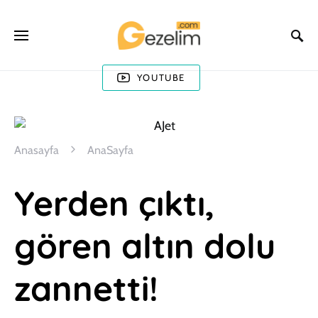
YOUTUBE
Anasayfa
AnaSayfa
Yerden çıktı,
gören altın dolu
zannetti!