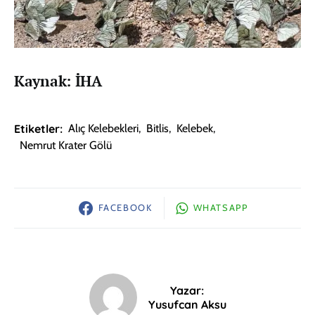
Kaynak: İHA
Etiketler:
Alıç Kelebekleri
,
Bitlis
,
Kelebek
,
Nemrut Krater Gölü
FACEBOOK
WHATSAPP
Yazar:
Yusufcan Aksu