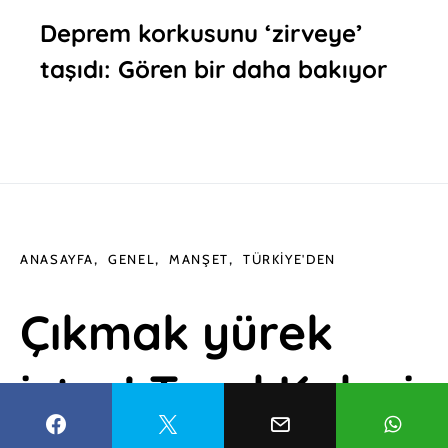
Deprem korkusunu ‘zirveye’
taşıdı: Gören bir daha bakıyor
ANASAYFA
GENEL
MANŞET
TÜRKIYE'DEN
Çıkmak yürek
ister! Torul Kalesi