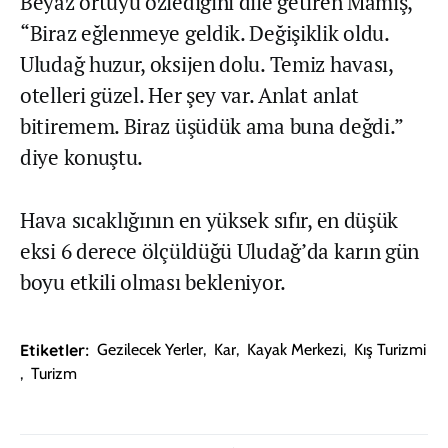
Beyaz örtüyü özlediğini dile getiren Mamış,
“Biraz eğlenmeye geldik. Değişiklik oldu.
Uludağ huzur, oksijen dolu. Temiz havası,
otelleri güzel. Her şey var. Anlat anlat
bitiremem. Biraz üşüdük ama buna değdi.”
diye konuştu.
Hava sıcaklığının en yüksek sıfır, en düşük
eksi 6 derece ölçüldüğü Uludağ’da karın gün
boyu etkili olması bekleniyor.
Etiketler:
Gezilecek Yerler
,
Kar
,
Kayak Merkezi
,
Kış Turizmi
,
Turizm