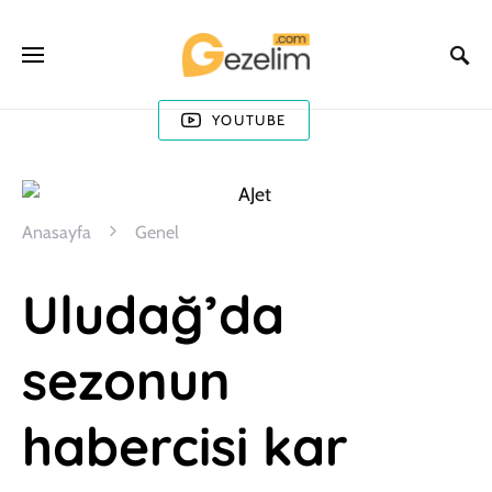
YOUTUBE
Anasayfa
Genel
Uludağ’da
sezonun
habercisi kar