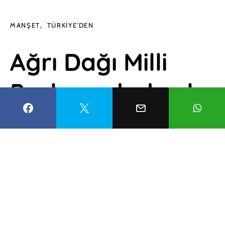
MANŞET
TÜRKIYE'DEN
Ağrı Dağı Milli
Parkı sonbaharla
asaletini
taçlandırdı
Derya Duran
24 Kasım 2022