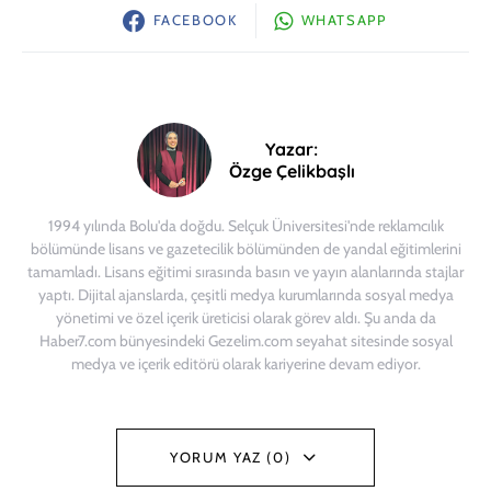
FACEBOOK
WHATSAPP
Yazar:
Özge Çelikbaşlı
1994 yılında Bolu'da doğdu. Selçuk Üniversitesi'nde reklamcılık
bölümünde lisans ve gazetecilik bölümünden de yandal eğitimlerini
tamamladı. Lisans eğitimi sırasında basın ve yayın alanlarında stajlar
yaptı. Dijital ajanslarda, çeşitli medya kurumlarında sosyal medya
yönetimi ve özel içerik üreticisi olarak görev aldı. Şu anda da
Haber7.com bünyesindeki Gezelim.com seyahat sitesinde sosyal
medya ve içerik editörü olarak kariyerine devam ediyor.
YORUM YAZ (0)