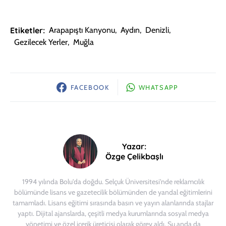
Etiketler:
Arapapıştı Kanyonu
,
Aydın
,
Denizli
,
Gezilecek Yerler
,
Muğla
FACEBOOK
WHATSAPP
Yazar:
Özge Çelikbaşlı
1994 yılında Bolu'da doğdu. Selçuk Üniversitesi'nde reklamcılık
bölümünde lisans ve gazetecilik bölümünden de yandal eğitimlerini
tamamladı. Lisans eğitimi sırasında basın ve yayın alanlarında stajlar
yaptı. Dijital ajanslarda, çeşitli medya kurumlarında sosyal medya
yönetimi ve özel içerik üreticisi olarak görev aldı. Şu anda da