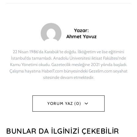
Yazar:
Ahmet Yavuz
22 Nisan 1986’da Karabük’te doğdu. İlköğretim ve lise eğitimini
İstanbul’da tamamladı. Anadolu Üniversitesi iktisat Fakültesi’nde
Kamu Yönetimi okudu. Gazetecilik mesleğine 2021 yılında başladı.
Çalışma hayatına Haber7.com bünyesindeki Gezelim.com seyahat
sitesinde devam etmektedir.
YORUM YAZ (0)
BUNLAR DA İLGINIZI ÇEKEBILIR