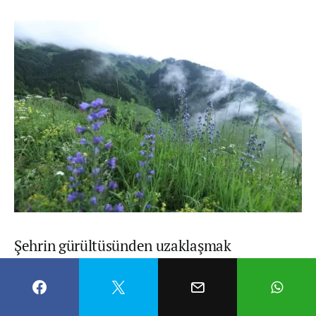
Şehrin gürültüsünden uzaklaşmak
isteyenlerin de tercih ettiği Güzelyayla, el
değmemiş doğası, çam ağaçlarının
arasındaki şelalesi, temiz ve serin