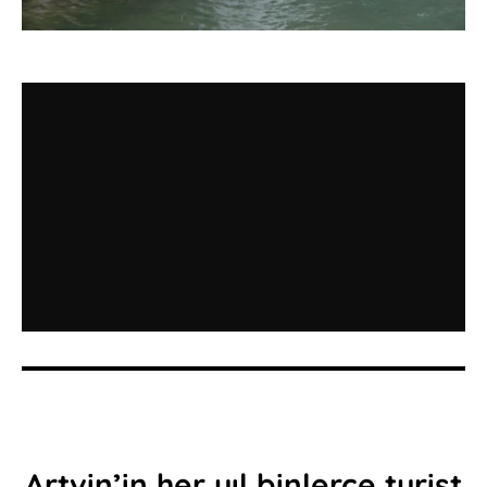
Artvin’in her yıl binlerce turist