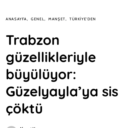
ANASAYFA
GENEL
MANŞET
TÜRKIYE'DEN
Trabzon
güzellikleriyle
büyülüyor:
Güzelyayla’ya sis
çöktü