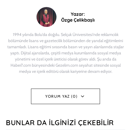
Yazar:
Özge Çelikbaşlı
1994 yılında Bolu'da doğdu. Selçuk Üniversitesi'nde reklamcılık
bölümünde lisans ve gazetecilik bölümünden de yandal eğitimlerini
tamamladı. Lisans eğitimi sırasında basın ve yayın alanlarında stajlar
yaptı. Dijital ajanslarda, çeşitli medya kurumlarında sosyal medya
yönetimi ve özel içerik üreticisi olarak görev aldı. Şu anda da
Haber7.com bünyesindeki Gezelim.com seyahat sitesinde sosyal
medya ve içerik editörü olarak kariyerine devam ediyor.
YORUM YAZ (0)
BUNLAR DA İLGINIZI ÇEKEBILIR