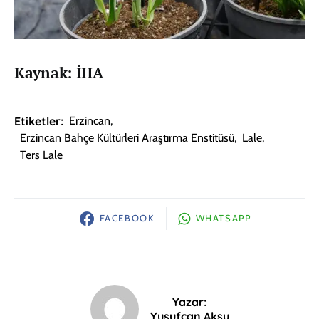
Kaynak: İHA
Etiketler:
Erzincan
,
Erzincan Bahçe Kültürleri Araştırma Enstitüsü
,
Lale
,
Ters Lale
FACEBOOK
WHATSAPP
Yazar:
Yusufcan Aksu