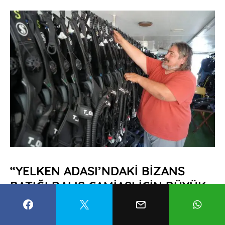
“YELKEN ADASI’NDAKİ BİZANS
BATIĞI DALIŞ CAMİASI İÇİN BÜYÜK
KAZANÇ”