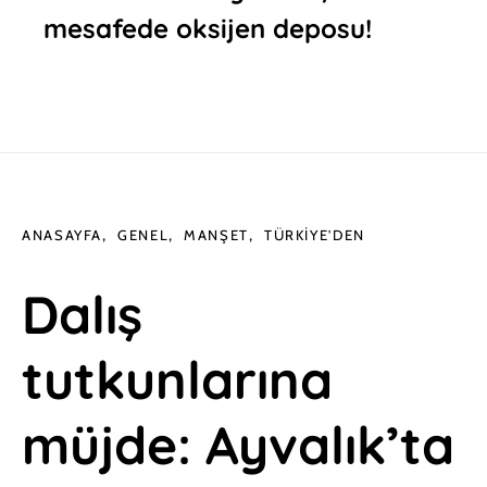
mesafede oksijen deposu!
ANASAYFA
GENEL
MANŞET
TÜRKIYE'DEN
Dalış
tutkunlarına
müjde: Ayvalık’ta