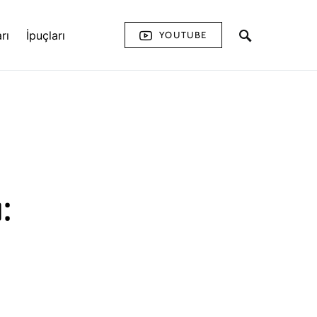
rı
İpuçları
YOUTUBE
: