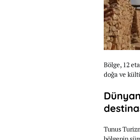
Bölge, 12 et
doğa ve kült
Dünyanı
destina
Tunus Turizm
bölgenin sürd