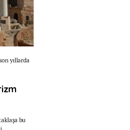
son yıllarda
rizm
taklaşa bu
i