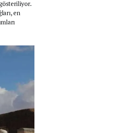
österiliyor.
ları, en
umları