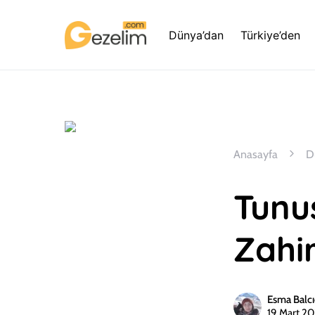
Dünya’dan
Türkiye’den
Anasayfa
D
Tunus
Zahir
Esma Balcı
19 Mart 2