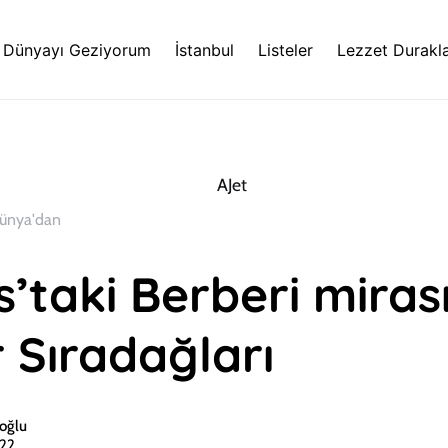
Dünyayı Geziyorum
İstanbul
Listeler
Lezzet Durakla
ünya'dan
’taki Berberi mirası
 Sıradağları
oğlu
022