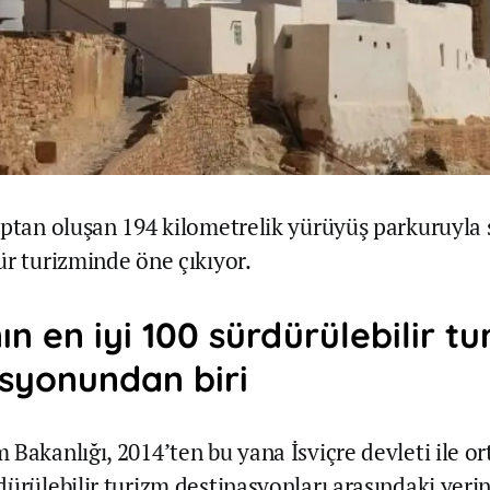
aptan oluşan 194 kilometrelik yürüyüş parkuruyla 
ür turizminde öne çıkıyor.
n en iyi 100 sürdürülebilir tu
syonundan biri
 Bakanlığı, 2014’ten bu yana İsviçre devleti ile or
ürülebilir turizm destinasyonları arasındaki yerin