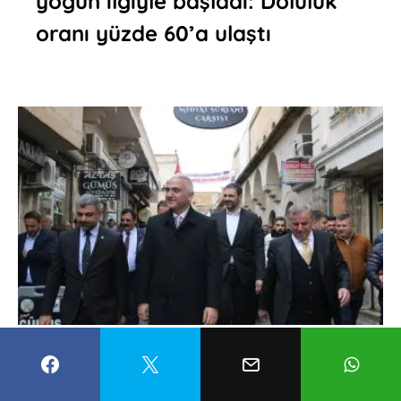
yoğun ilgiyle başladı: Doluluk
oranı yüzde 60’a ulaştı
Bakan Ersoy Midyat’ta
incelemelerde bulundu