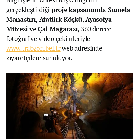
gerçekleştirdiği
proje kapsamında Sümela
Manastırı, Atatürk Köşkü, Ayasofya
Müzesi ve Çal Mağarası,
360 derece
fotoğraf ve video çekimleriyle
www.trabzon.bel.tr
web adresinde
ziyaretçilere sunuluyor.