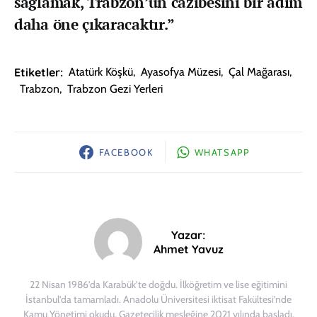
sağlamak, Trabzon’un cazibesini bir adım
daha öne çıkaracaktır.”
Etiketler:
Atatürk Köşkü
,
Ayasofya Müzesi
,
Çal Mağarası
,
Trabzon
,
Trabzon Gezi Yerleri
FACEBOOK
WHATSAPP
Yazar:
Ahmet Yavuz
22 Nisan 1986’da Karabük’te doğdu. İlköğretim ve lise eğitimini
İstanbul’da tamamladı. Anadolu Üniversitesi iktisat Fakültesi’nde
Kamu Yönetimi okudu. Gazetecilik mesleğine 2021 yılında başladı.