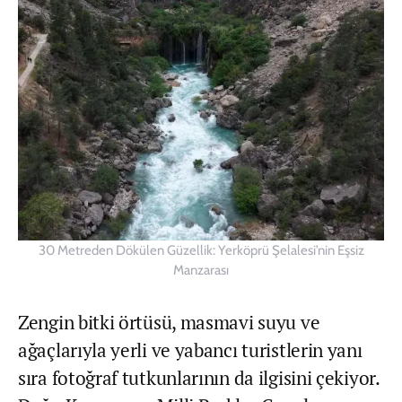
30 Metreden Dökülen Güzellik: Yerköprü Şelalesi’nin Eşsiz
Manzarası
Zengin bitki örtüsü, masmavi suyu ve
ağaçlarıyla yerli ve yabancı turistlerin yanı
sıra fotoğraf tutkunlarının da ilgisini çekiyor.