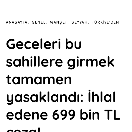
ANASAYFA
GENEL
MANŞET
SEYYAH
TÜRKIYE'DEN
Geceleri bu
sahillere girmek
tamamen
yasaklandı: İhlal
edene 699 bin TL
ceza!