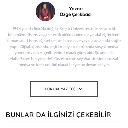
Yazar:
Özge Çelikbaşlı
1994 yılında Bolu'da doğdu. Selçuk Üniversitesi'nde reklamcılık
bölümünde lisans ve gazetecilik bölümünden de yandal eğitimlerini
tamamladı. Lisans eğitimi sırasında basın ve yayın alanlarında stajlar
yaptı. Dijital ajanslarda, çeşitli medya kurumlarında sosyal medya
yönetimi ve özel içerik üreticisi olarak görev aldı. Şu anda da
Haber7.com bünyesindeki Gezelim.com seyahat sitesinde sosyal
medya ve içerik editörü olarak kariyerine devam ediyor.
YORUM YAZ (0)
BUNLAR DA İLGINIZI ÇEKEBILIR