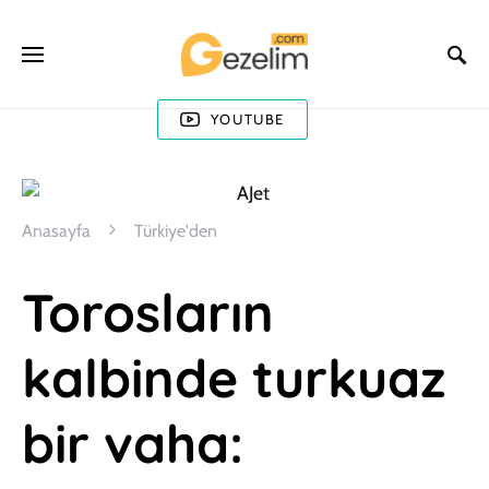
YOUTUBE
Anasayfa
Türkiye'den
Torosların
kalbinde turkuaz
bir vaha: