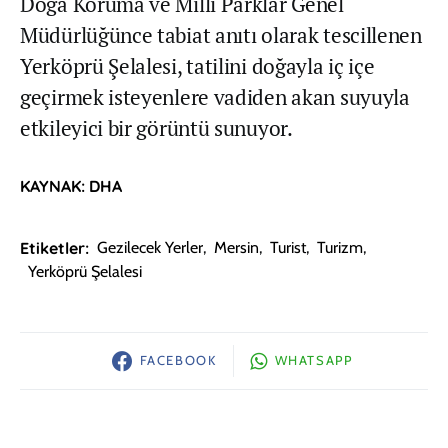
Doğa Koruma ve Milli Parklar Genel
Müdürlüğünce tabiat anıtı olarak tescillenen
Yerköprü Şelalesi, tatilini doğayla iç içe
geçirmek isteyenlere vadiden akan suyuyla
etkileyici bir görüntü sunuyor.
KAYNAK: DHA
Etiketler:
Gezilecek Yerler
,
Mersin
,
Turist
,
Turizm
,
Yerköprü Şelalesi
FACEBOOK
WHATSAPP