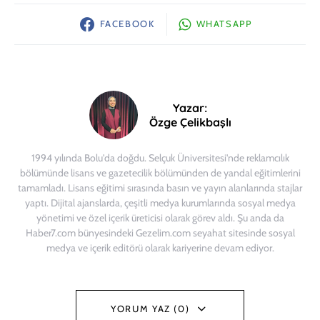
FACEBOOK
WHATSAPP
Yazar:
Özge Çelikbaşlı
1994 yılında Bolu'da doğdu. Selçuk Üniversitesi'nde reklamcılık
bölümünde lisans ve gazetecilik bölümünden de yandal eğitimlerini
tamamladı. Lisans eğitimi sırasında basın ve yayın alanlarında stajlar
yaptı. Dijital ajanslarda, çeşitli medya kurumlarında sosyal medya
yönetimi ve özel içerik üreticisi olarak görev aldı. Şu anda da
Haber7.com bünyesindeki Gezelim.com seyahat sitesinde sosyal
medya ve içerik editörü olarak kariyerine devam ediyor.
YORUM YAZ (0)