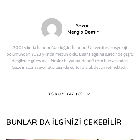
Yazar:
Nergis Demir
2001 yılında İstanbul’da doğdu. İstanbul Üniversitesi sosyoloji
bölümünden 2023 yılında mezun oldu. Lisans eğitimi sürecinde çeşitli
dergilerde görev aldı. Meslek hayatına Haber7.com bünyesindeki
Gezelim.com seyahat sitesinde editör olarak devam etmektedir.
YORUM YAZ (0)
BUNLAR DA İLGINIZI ÇEKEBILIR