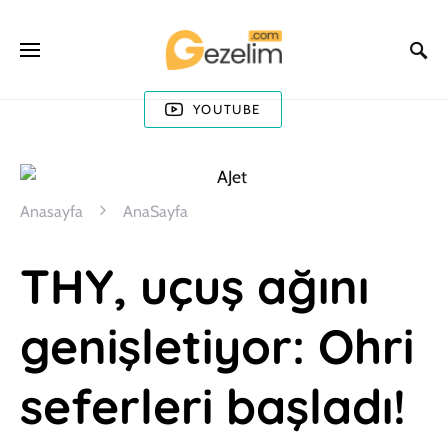
YOUTUBE
Anasayfa
AnaSayfa
THY, uçuş ağını
genişletiyor: Ohri
seferleri başladı!