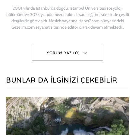
2001 yılında İstanbul’da doğdu. İstanbul Üniversitesi sosyoloji
bölümünden 2023 yılında mezun oldu. Lisans eğitimi sürecinde çeşitli
dergilerde görev aldı. Meslek hayatına Haber7.com bünyesindeki
Gezelim.com seyahat sitesinde editör olarak devam etmektedir.
YORUM YAZ (0)
BUNLAR DA İLGINIZI ÇEKEBILIR