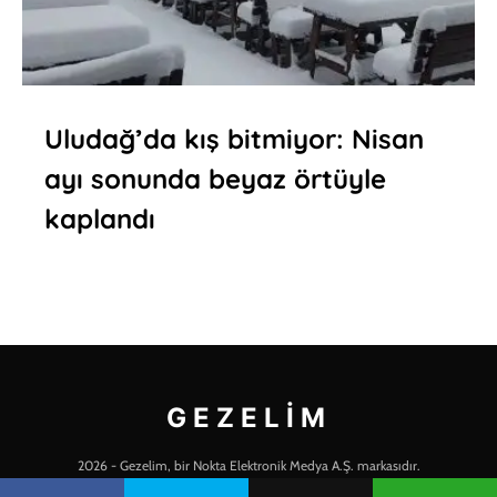
Uludağ’da kış bitmiyor: Nisan
ayı sonunda beyaz örtüyle
kaplandı
GEZELIM
2026 - Gezelim, bir Nokta Elektronik Medya A.Ş. markasıdır.