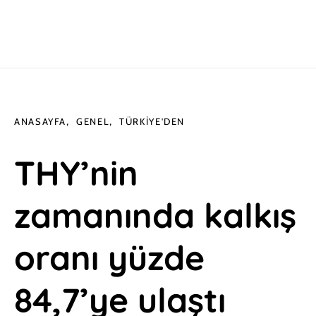
ANASAYFA
GENEL
TÜRKIYE'DEN
THY’nin
zamanında kalkış
oranı yüzde
84,7’ye ulaştı