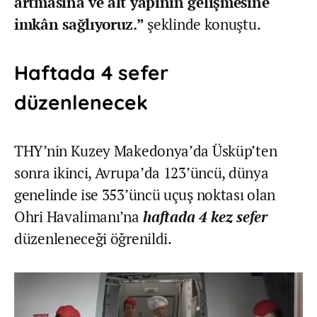
artmasına ve alt yapının gelişmesine
imkân sağlıyoruz.”
şeklinde konuştu.
Haftada 4 sefer
düzenlenecek
THY’nin Kuzey Makedonya’da Üsküp’ten
sonra ikinci, Avrupa’da 123’üncü, dünya
genelinde ise 353’üncü uçuş noktası olan
Ohri Havalimanı’na
haftada 4 kez sefer
düzenleneceği öğrenildi.