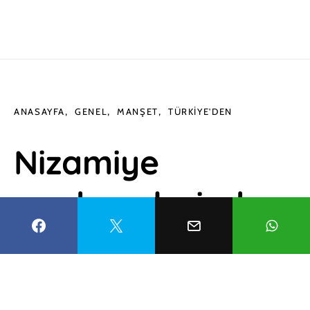
ANASAYFA
GENEL
MANŞET
TÜRKIYE'DEN
Nizamiye
medreselerinden
daha eski! Bin
yıllık yapı