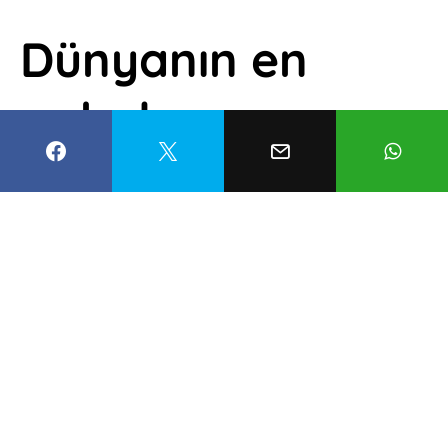
Dünyanın en
pahalı
pasaportları: İlk
sıradaki ülke
şaşırttı
Mustafa Civan
9 Mayıs 2022