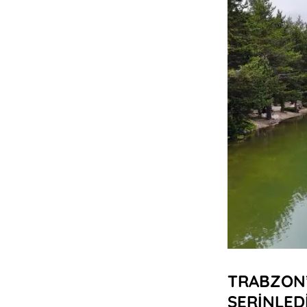
TRABZON’
SERİNLED