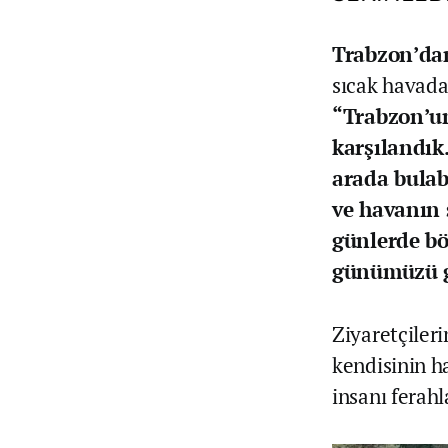
Trabzon’dan
sıcak havadan
“Trabzon’un
karşılandık.
arada bulab
ve havanın 
günlerde böy
günümüzü g
Ziyaretçiler
kendisinin ha
insanı ferahla