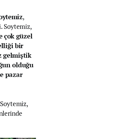
oytemiz
,
i. Soytemiz,
e çok güzel
lliği bir
z gelmiştik
oğun olduğu
de pazar
 Soytemiz,
ünlerinde