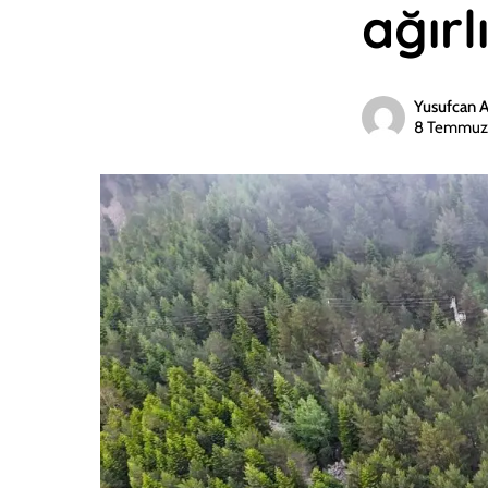
ağırl
Yusufcan 
8 Temmuz