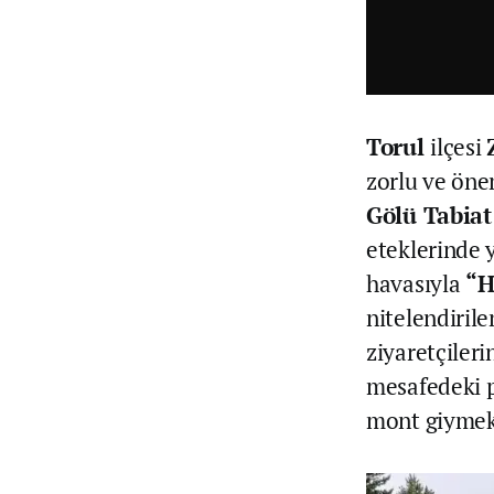
Torul
ilçesi
zorlu ve öne
Gölü Tabiat
eteklerinde 
havasıyla
“H
nitelendiril
ziyaretçilerin
mesafedeki p
mont giymek