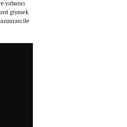
 ve yabancı
mont giymek
anzarası ile