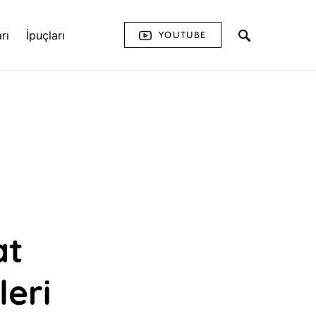
rı
İpuçları
YOUTUBE
at
leri