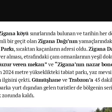
Zigana köyü
sınırlarında bulunan ve tarihin her
mli bir geçit olan
Zigana Dağı’nın
yamaçlarında
 Parkı
, sıcaktan kaçanların adresi oldu.
Zigana D
yer alması, etrafındaki çam ormanlarının yeşil do
uzur veren mekan”
ve
“Zigana’nın nazar bo
en 2024 metre yükseklikteki tabiat parkı, yaz mev
 ilgisini çekti.
Gümüşhane
ve
Trabzon’a
45 daki
arka yurt dışından gelen turistler de bölgenin se
 zorunda kaldı.