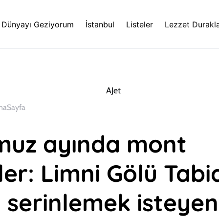
Dünyayı Geziyorum
İstanbul
Listeler
Lezzet Durakla
naSayfa
uz ayında mont
ler: Limni Gölü Tabi
 serinlemek isteyen