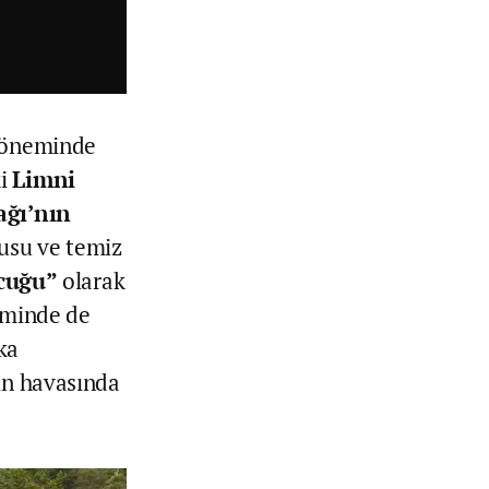
 döneminde
ki
Limni
ağı’nın
kusu ve temiz
ncuğu”
olarak
siminde de
ka
rin havasında