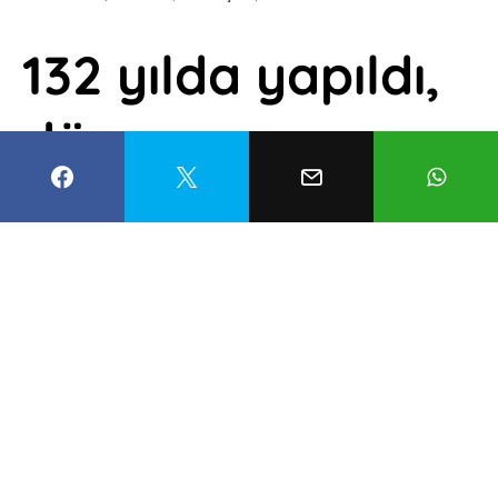
132 yılda yapıldı,
dünyanın en
zorlu yollarından
oldu: Erzincan
Taş Yolu
Yusufcan Aksu
13 Mayıs 2026