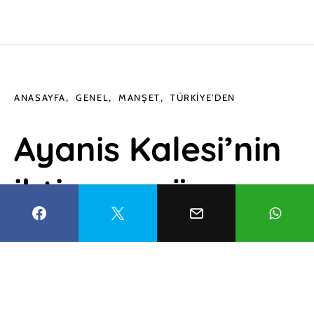
ANASAYFA
GENEL
MANŞET
TÜRKIYE'DEN
Ayanis Kalesi’nin
ihtişamı gün
yüzüne
çıkarılıyor!