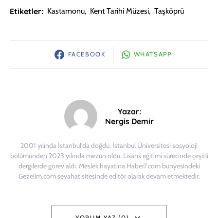
Etiketler:
Kastamonu
,
Kent Tarihi Müzesi
,
Taşköprü
FACEBOOK
WHATSAPP
Yazar:
Nergis Demir
2001 yılında İstanbul’da doğdu. İstanbul Üniversitesi sosyoloji
bölümünden 2023 yılında mezun oldu. Lisans eğitimi sürecinde çeşitli
dergilerde görev aldı. Meslek hayatına Haber7.com bünyesindeki
Gezelim.com seyahat sitesinde editör olarak devam etmektedir.
YORUM YAZ (0)