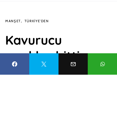
MANŞET
TÜRKIYE'DEN
Kavurucu
sıcaklar bitti:
Güneydoğu turu
için ideal mevsim
Mustafa Civan
10 Eylül 2022