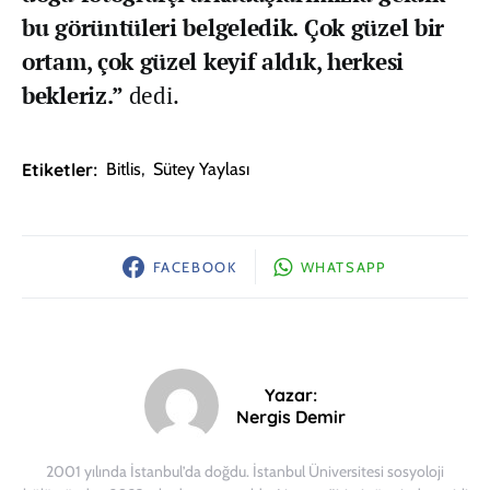
bu görüntüleri belgeledik. Çok güzel bir
ortam, çok güzel keyif aldık, herkesi
bekleriz.”
dedi.
Etiketler:
Bitlis
,
Sütey Yaylası
FACEBOOK
WHATSAPP
Yazar:
Nergis Demir
2001 yılında İstanbul’da doğdu. İstanbul Üniversitesi sosyoloji