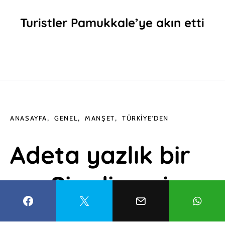
Turistler Pamukkale’ye akın etti
ANASAYFA
GENEL
MANŞET
TÜRKIYE'DEN
Adeta yazlık bir
ev: Şimdi yeni
trend bu!