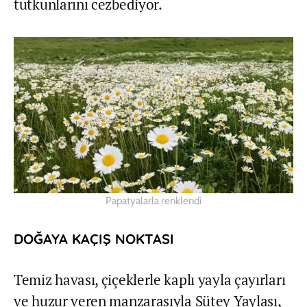
tutkunlarını cezbediyor.
Papatyalarla renklendi
DOĞAYA KAÇIŞ NOKTASI
Temiz havası, çiçeklerle kaplı yayla çayırları
ve huzur veren manzarasıyla Sütey Yaylası,