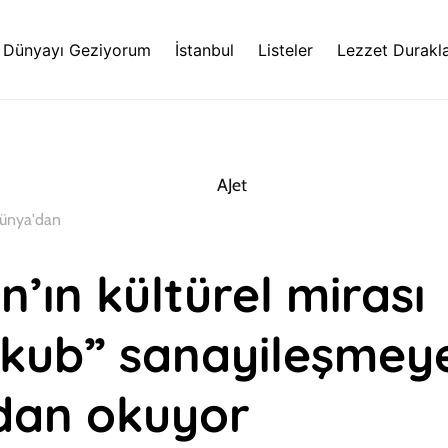
Dünyayı Geziyorum
İstanbul
Listeler
Lezzet Durakla
ünya'dan
’ın kültürel mirası
kub” sanayileşmey
an okuyor