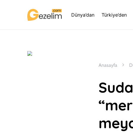
Dünya’dan
Türkiye’den
Anasayfa
D
Sudan
“mer
meyd