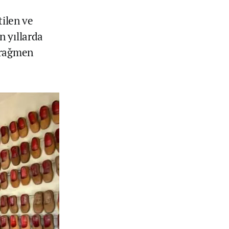
tilen ve
n yıllarda
 rağmen