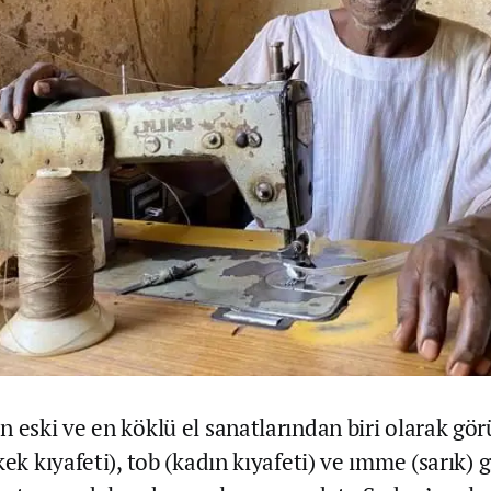
n eski ve en köklü el sanatlarından biri olarak gö
kek kıyafeti), tob (kadın kıyafeti) ve ımme (sarık) g