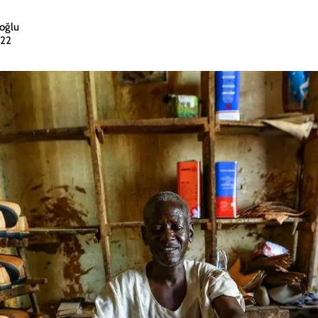
oğlu
022