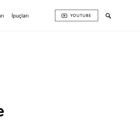
rı
İpuçları
YOUTUBE
e