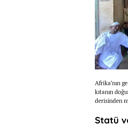
Afrika’nın g
kıtanın doğu
derisinden m
Statü v