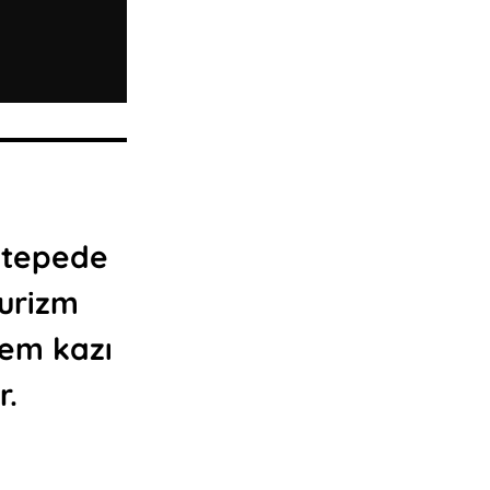
i tepede
Turizm
nem kazı
r.