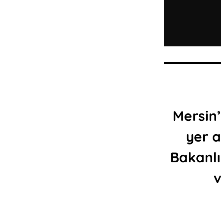
Mersin’
yer a
Bakanlı
v