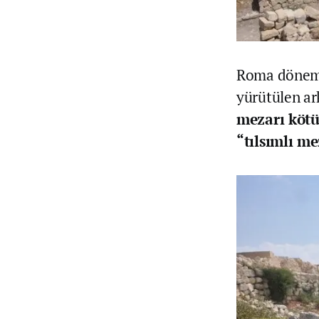
Roma dönemin
yürütülen ar
mezarı kötü
“tılsımlı me