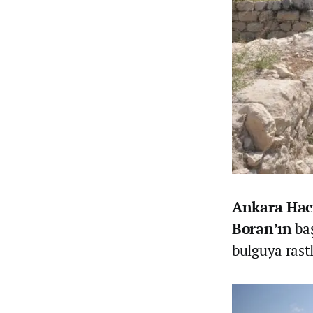
Ankara Hacı
Boran’ın
baş
bulguya rast