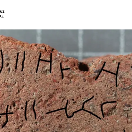
uz
24