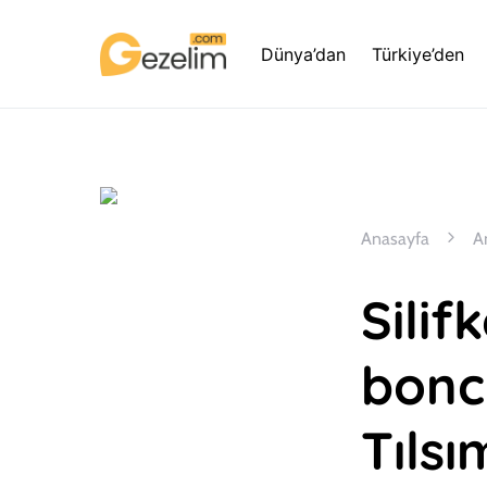
Dünya’dan
Türkiye’den
Anasayfa
A
Silif
bonc
Tılsı