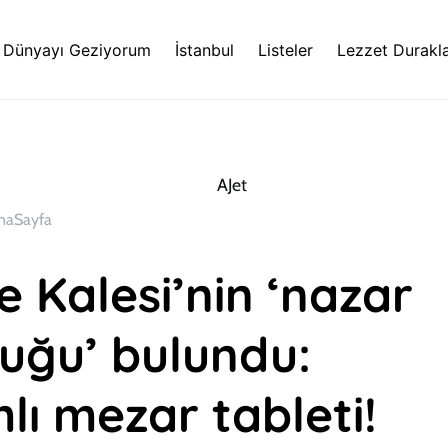
Dünyayı Geziyorum
İstanbul
Listeler
Lezzet Durakla
naSayfa
ke Kalesi’nin ‘nazar
uğu’ bulundu:
mlı mezar tableti!