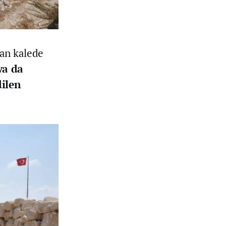
lan kalede
ya da
dilen