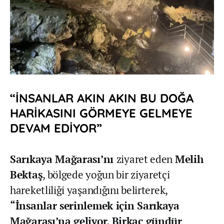
“İNSANLAR AKIN AKIN BU DOĞA
HARİKASINI GÖRMEYE GELMEYE
DEVAM EDİYOR”
Sarıkaya Mağarası’nı
ziyaret eden
Melih
Bektaş
, bölgede yoğun bir ziyaretçi
hareketliliği yaşandığını belirterek,
“İnsanlar serinlemek için Sarıkaya
Mağarası’na geliyor. Birkaç gündür