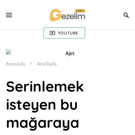
YOUTUBE
Anasayfa
AnaSayfa
Serinlemek
isteyen bu
mağaraya