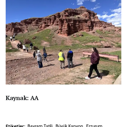
Kaynak: AA
Etiketler:
Bayram Tatili
,
Büyük Kanyon
,
Erzurum
,