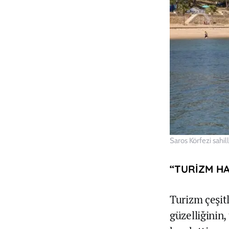
Saros Körfezi sahill
“TURİZM HA
Turizm çeşitl
güzelliğinin,