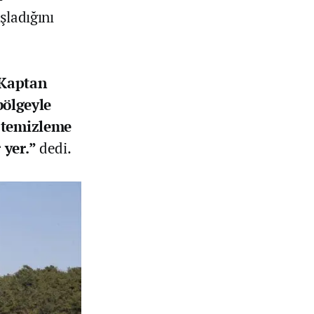
şladığını
Kaptan
bölgeyle
i temizleme
 yer.”
dedi.