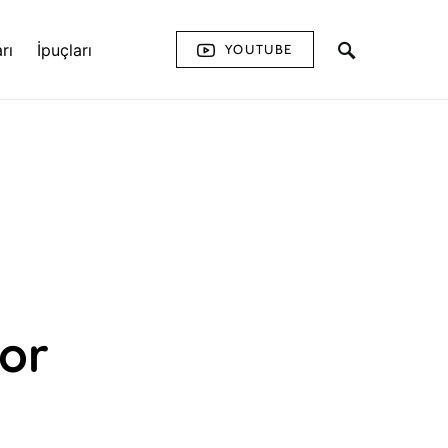
rı
İpuçları
YOUTUBE
yor