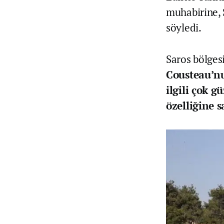
muhabirine, 
söyledi.
Saros bölges
Cousteau’nu
ilgili çok g
özelliğine s