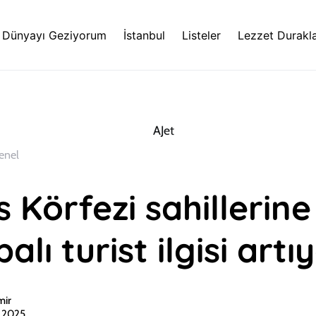
Dünyayı Geziyorum
İstanbul
Listeler
Lezzet Durakla
enel
 Körfezi sahillerine
alı turist ilgisi artı
mir
n 2025