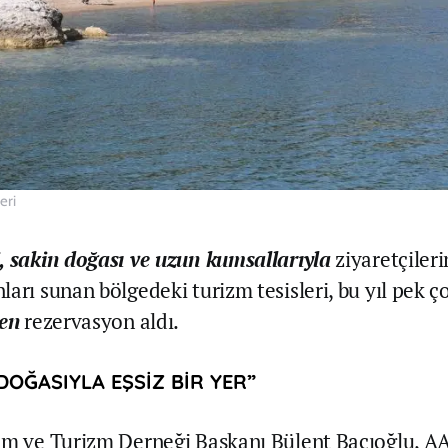
eri
, sakin doğası ve uzun kumsallarıyla
ziyaretçileri
ları sunan bölgedeki turizm tesisleri, bu yıl pek 
den
rezervasyon aldı.
 DOĞASIYLA EŞSİZ BİR YER”
ım ve Turizm Derneği Başkanı Bülent Bacıoğlu, A