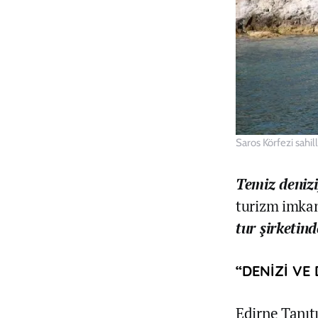
Saros Körfezi sahill
Temiz denizi
turizm imkan
tur şirketin
“DENİZİ VE
Edirne Tanıt