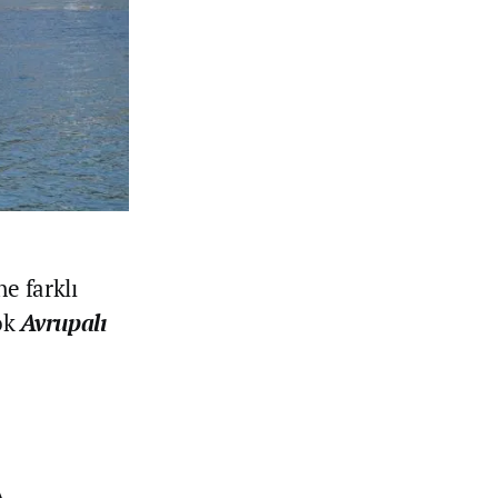
ne farklı
çok
Avrupalı
A