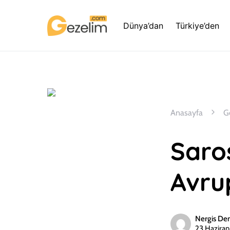
Dünya’dan
Türkiye’den
Anasayfa
G
Saros
Avrup
Nergis De
23 Hazira