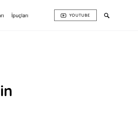
rı
İpuçları
YOUTUBE
in