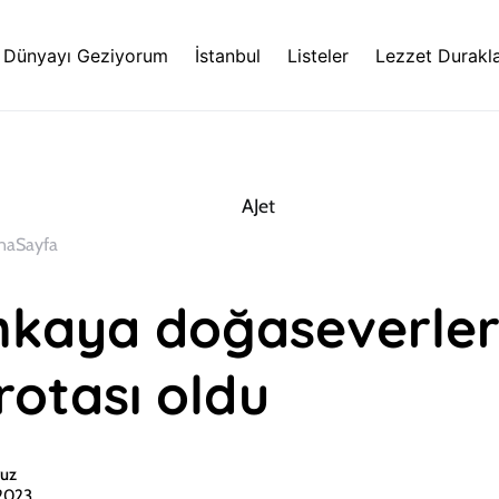
Dünyayı Geziyorum
İstanbul
Listeler
Lezzet Durakla
naSayfa
nkaya doğaseverler
rotası oldu
uz
 2023