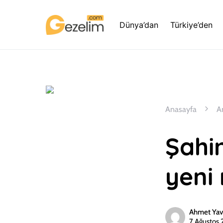
Dünya’dan
Türkiye’den
Anasayfa
A
Şahi
yeni 
Ahmet Yav
7 Ağustos