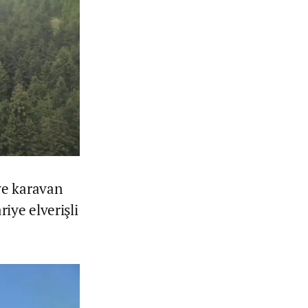
ve karavan
iye elverişli