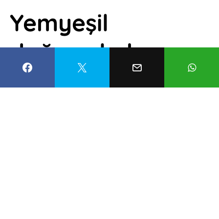
Yemyeşil
doğasıyla hayran
bırakıyor! Kamp
severler buraya
hayran kalacak
Mustafa Civan
16 Haziran 2022