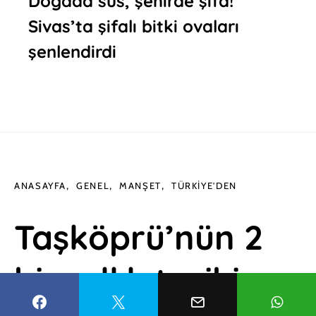
Doğada süs, şehirde şifa!
Sivas’ta şifalı bitki ovaları
şenlendirdi
ANASAYFA
GENEL
MANŞET
TÜRKIYE'DEN
Taşköprü’nün 2
bin yıllık tarihi