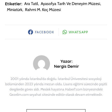
Etiketler:
Ara Tatil
,
Ayasofya Tarih Ve Deneyim Müzesi
,
Miniatürk
,
Rahmi M. Koç Müzesi
FACEBOOK
WHATSAPP
Yazar:
Nergis Demir
2001 yılında İstanbul’da doğdu. İstanbul Üniversitesi sosyoloji
bölümünden 2023 yılında mezun oldu. Lisans eğitimi sürecinde çeşitli
dergilerde görev aldı. Meslek hayatına Haber7.com bünyesindeki
Gezelim.com seyahat sitesinde editör olarak devam etmektedir.