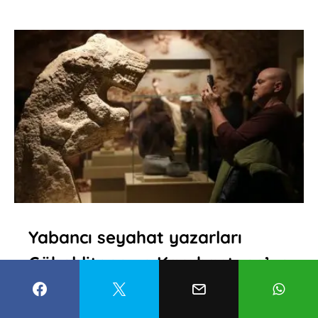
Yabancı seyahat yazarları
Göbeklitepe ve Karahantepe’ye
hayran kaldı