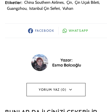
Etiketler:
China Southern Airlines
,
Çin
,
Çin Uçak Bileti
,
Guangzhou
,
Istanbul Çin Seferi
,
Vuhan
FACEBOOK
WHATSAPP
Yazar:
Esma Balcıoğlu
YORUM YAZ (0)
BUNLAR DA İLGINIZI ÇEKEBILIR