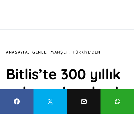
ANASAYFA
GENEL
MANŞET
TÜRKIYE'DEN
Bitlis’te 300 yıllık
evler geleneksel
mimariyi
günümüze