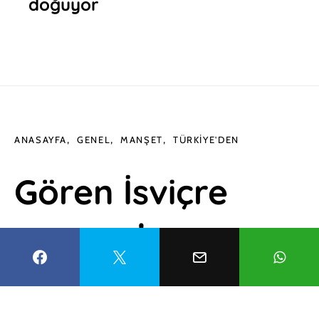
doğuyor
ANASAYFA
GENEL
MANŞET
TÜRKIYE'DEN
Gören İsviçre
sanıyor!
Eğriçimen Yaylası