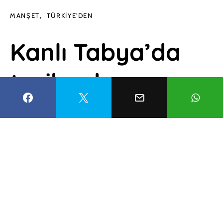
MANŞET
TÜRKIYE'DEN
Kanlı Tabya’da
tarihe duygu
yüklü bir yolculuk
Esma Balcıoğlu
24 Nisan 2022