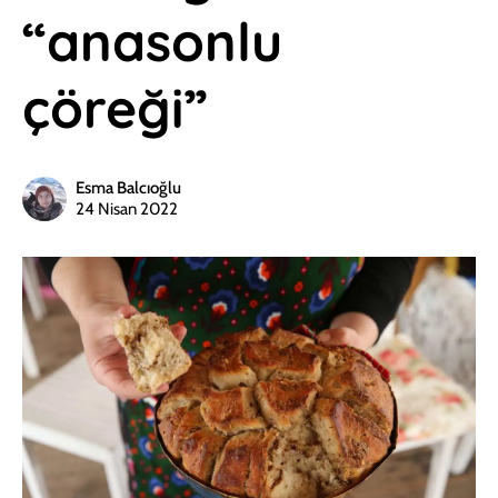
“anasonlu
çöreği”
Esma Balcıoğlu
24 Nisan 2022