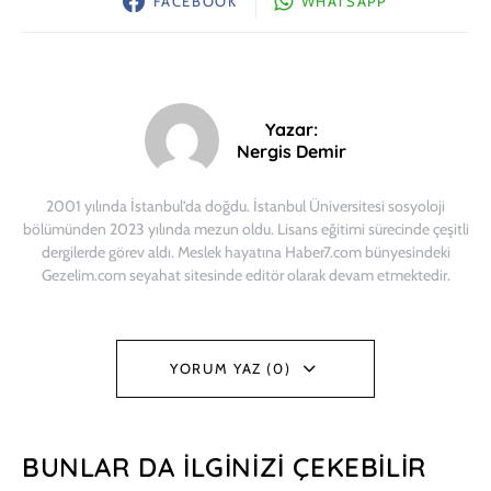
FACEBOOK
WHATSAPP
Yazar:
Nergis Demir
2001 yılında İstanbul’da doğdu. İstanbul Üniversitesi sosyoloji
bölümünden 2023 yılında mezun oldu. Lisans eğitimi sürecinde çeşitli
dergilerde görev aldı. Meslek hayatına Haber7.com bünyesindeki
Gezelim.com seyahat sitesinde editör olarak devam etmektedir.
YORUM YAZ (0)
BUNLAR DA İLGINIZI ÇEKEBILIR