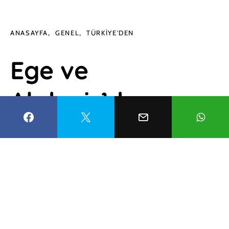
ANASAYFA
GENEL
TÜRKIYE'DEN
Ege ve
Akdeniz’de
tatilcilere ve
vatandaşlara
yangın uyarısı!