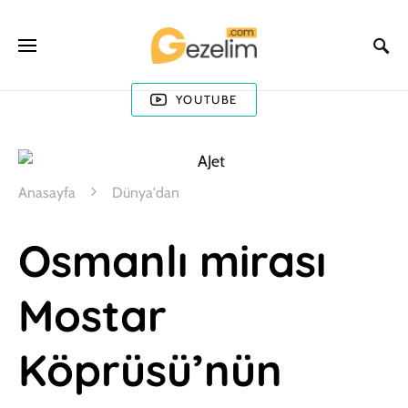
YOUTUBE
Anasayfa
Dünya'dan
Osmanlı mirası
Mostar
Köprüsü’nün