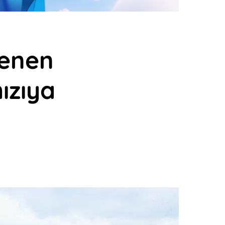
lenen
mızıya