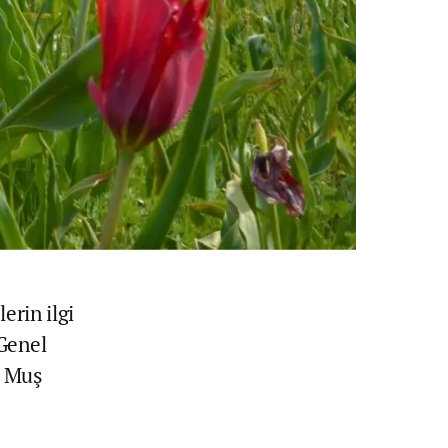
erin ilgi
Genel
, Muş