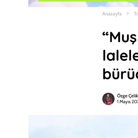
Anasayfa
T
“Muş 
lalel
bürü
Özge Çelik
1 Mayıs 2