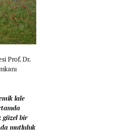
i Prof. Dr.
imkanı
mik lale
ortamda
 güzel bir
a da mutluluk