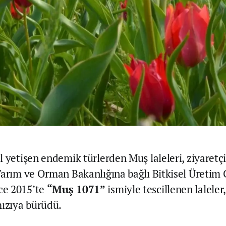
yetişen endemik türlerden Muş laleleri, ziyaretçil
Tarım ve Orman Bakanlığına bağlı Bitkisel Üretim 
e 2015’te
“Muş 1071”
ismiyle tescillenen laleler
mızıya bürüdü.