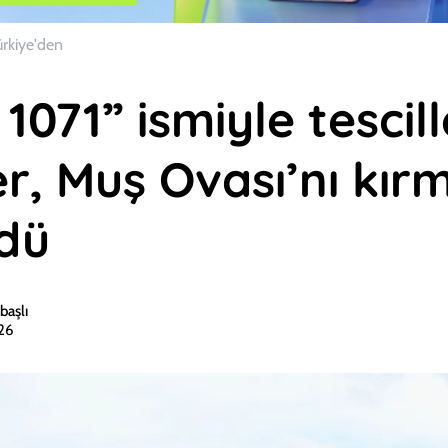
ürkiye'den
1071” ismiyle tescil
er, Muş Ovası’nı kır
dü
başlı
026