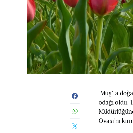
Muş’ta doğal 
odağı oldu. 
Müdürlüğünc
Ovası’nı kır