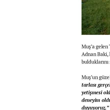
Muş’a gelen 
Adnan Baki, 
bulduklarını 
Muş’un güzell
tarlası gerç
yetişmesi old
deneyim oldu
duyuyoruz.