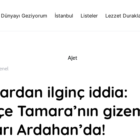
Dünyayı Geziyorum
İstanbul
Listeler
Lezzet Durakla
enel
rdan ilginç iddia:
içe Tamara’nın gizem
rı Ardahan’da!