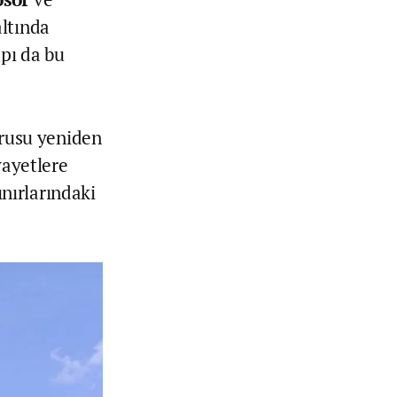
altında
apı da bu
rusu yeniden
vayetlere
sınırlarındaki