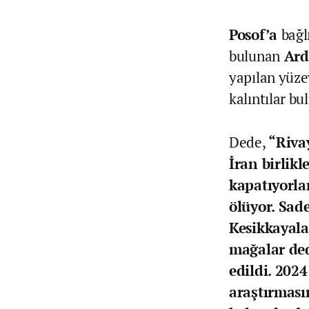
Posof’a
bağl
bulunan
Ard
yapılan yüze
kalıntılar b
Dede,
“Riva
İran birlik
kapatıyorla
ölüyor. Sad
Kesikkayala
mağalar ded
edildi. 2024
araştırması