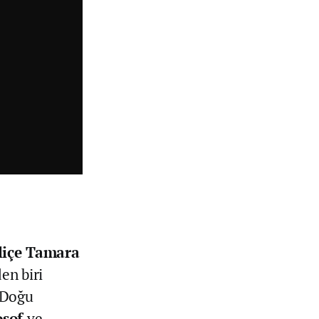
liçe Tamara
en biri
 Doğu
osof
ve