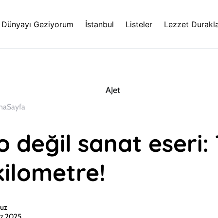
Dünyayı Geziyorum
İstanbul
Listeler
Lezzet Durakla
naSayfa
o değil sanat eseri:
kilometre!
uz
z 2025