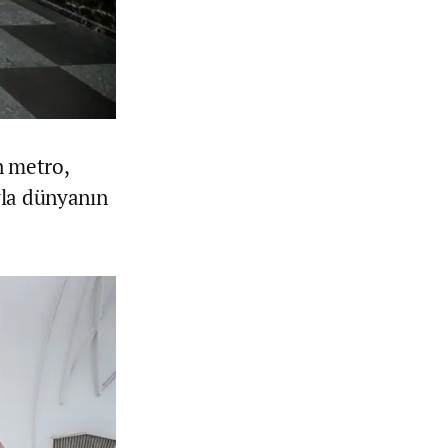
n metro,
yla dünyanın