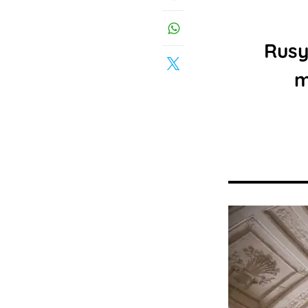
Rusy
m