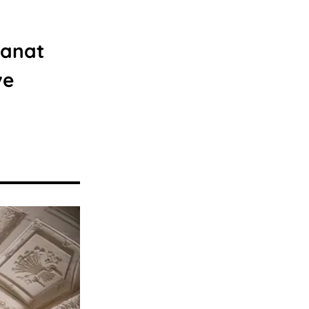
sanat
ve