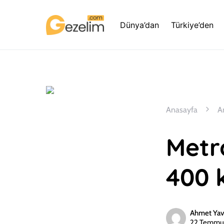
Dünya’dan
Türkiye’den
Anasayfa
A
Metr
400 
Ahmet Yav
22 Temmu