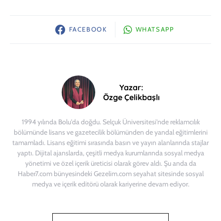
FACEBOOK
WHATSAPP
Yazar:
Özge Çelikbaşlı
1994 yılında Bolu'da doğdu. Selçuk Üniversitesi'nde reklamcılık
bölümünde lisans ve gazetecilik bölümünden de yandal eğitimlerini
tamamladı. Lisans eğitimi sırasında basın ve yayın alanlarında stajlar
yaptı. Dijital ajanslarda, çeşitli medya kurumlarında sosyal medya
yönetimi ve özel içerik üreticisi olarak görev aldı. Şu anda da
Haber7.com bünyesindeki Gezelim.com seyahat sitesinde sosyal
medya ve içerik editörü olarak kariyerine devam ediyor.