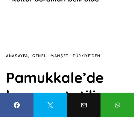
ANASAYFA
GENEL
MANŞET
TÜRKIYE'DEN
Pamukkale’de
bayram tatili
bereketi!
Hierapolis Ören