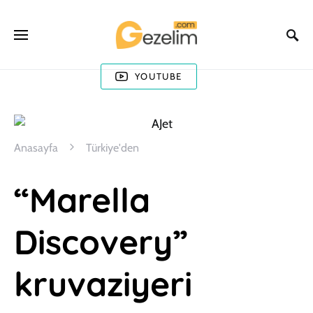
YOUTUBE
Anasayfa
Türkiye'den
“Marella
Discovery”
kruvaziyeri