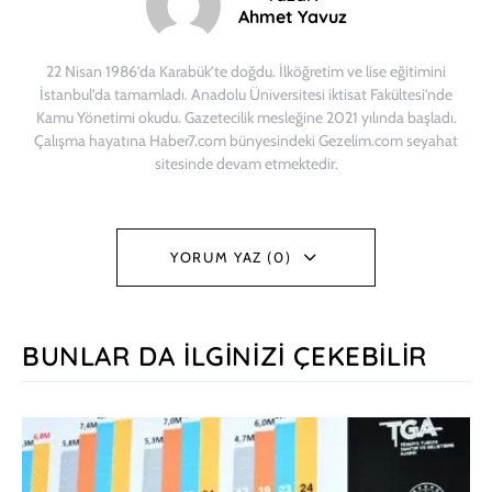
Ahmet Yavuz
22 Nisan 1986’da Karabük’te doğdu. İlköğretim ve lise eğitimini
İstanbul’da tamamladı. Anadolu Üniversitesi iktisat Fakültesi’nde
Kamu Yönetimi okudu. Gazetecilik mesleğine 2021 yılında başladı.
Çalışma hayatına Haber7.com bünyesindeki Gezelim.com seyahat
sitesinde devam etmektedir.
YORUM YAZ (0)
BUNLAR DA İLGINIZI ÇEKEBILIR