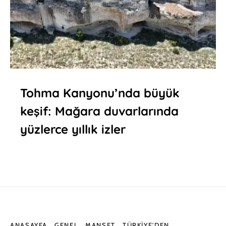
Tohma Kanyonu’nda büyük
keşif: Mağara duvarlarında
yüzlerce yıllık izler
ANASAYFA
GENEL
MANŞET
TÜRKIYE'DEN