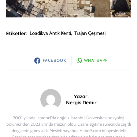
Etiketler:
Loadikya Antik Kenti
,
Trajan Çeşmesi
FACEBOOK
WHATSAPP
Yazar:
Nergis Demir
2001 yılında İstanbul’da doğdu. İstanbul Üniversitesi sosyoloji
bölümünden 2023 yılında mezun oldu. Lisans eğitimi sürecinde çeşitli
dergilerde görev aldı. Meslek hayatına Haber7.com bünyesindeki
Gezelim.com seyahat sitesinde editör olarak devam etmektedir.