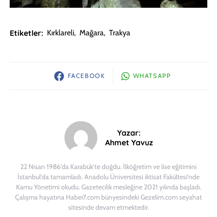
Etiketler:
Kırklareli
,
Mağara
,
Trakya
FACEBOOK
WHATSAPP
Yazar:
Ahmet Yavuz
22 Nisan 1986’da Karabük’te doğdu. İlköğretim ve lise eğitimini
İstanbul’da tamamladı. Anadolu Üniversitesi iktisat Fakültesi’nde
Kamu Yönetimi okudu. Gazetecilik mesleğine 2021 yılında başladı.
Çalışma hayatına Haber7.com bünyesindeki Gezelim.com seyahat
sitesinde devam etmektedir.