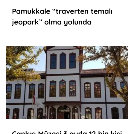
Pamukkale “traverten temalı
jeopark” olma yolunda
Çankırı Müzesi 3 ayda 12 bin kişi