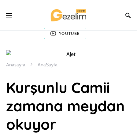
YOUTUBE
Anasayfa
AnaSayfa
Kurşunlu Camii
zamana meydan
okuyor