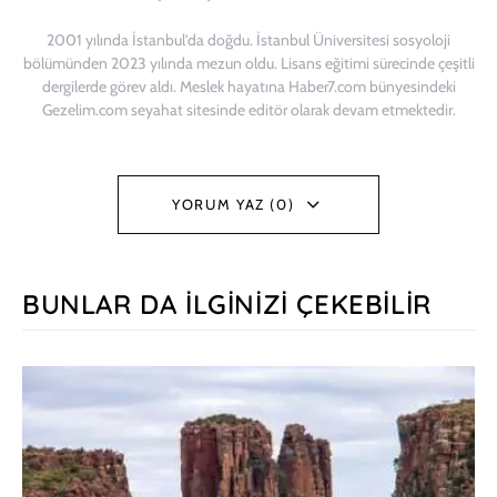
2001 yılında İstanbul’da doğdu. İstanbul Üniversitesi sosyoloji
bölümünden 2023 yılında mezun oldu. Lisans eğitimi sürecinde çeşitli
dergilerde görev aldı. Meslek hayatına Haber7.com bünyesindeki
Gezelim.com seyahat sitesinde editör olarak devam etmektedir.
YORUM YAZ (0)
BUNLAR DA İLGINIZI ÇEKEBILIR