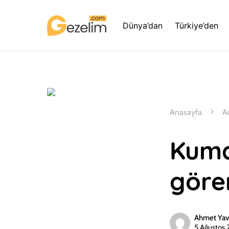
Dünya’dan
Türkiye’den
Anasayfa
A
Kumd
göre
Ahmet Yav
5 Ağustos