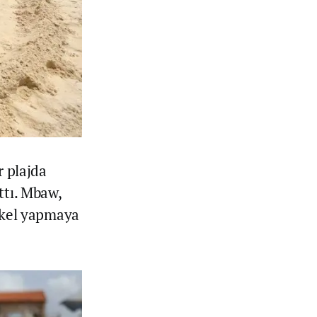
r plajda
ttı. Mbaw,
ykel yapmaya