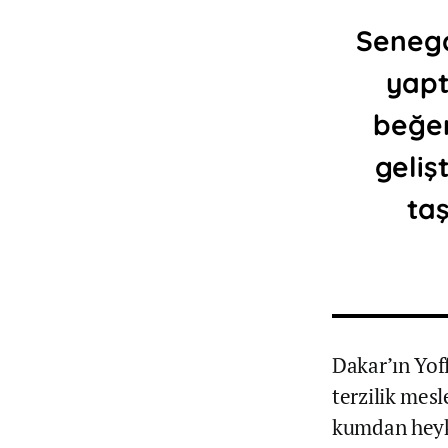
Senega
yapt
beğen
geliş
taş
Dakar’ın Yof
terzilik mesl
kumdan heyke