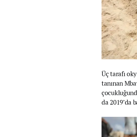
Üç tarafı oky
tanınan Mbaw
çocukluğund
da 2019’da ba