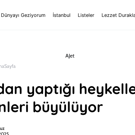
Dünyayı Geziyorum
İstanbul
Listeler
Lezzet Durakla
naSayfa
an yaptığı heykell
nleri büyülüyor
uz
 2025