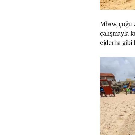
Mbaw, çoğu z
çalışmayla ku
ejderha gibi 