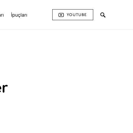
rı
İpuçları
YOUTUBE
er