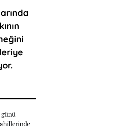
larında
kının
neğini
leriye
yor.
6 günü
sahillerinde