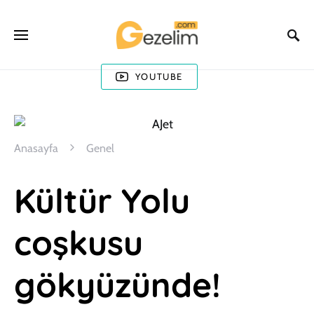
YOUTUBE
Anasayfa
Genel
Kültür Yolu
coşkusu
gökyüzünde!