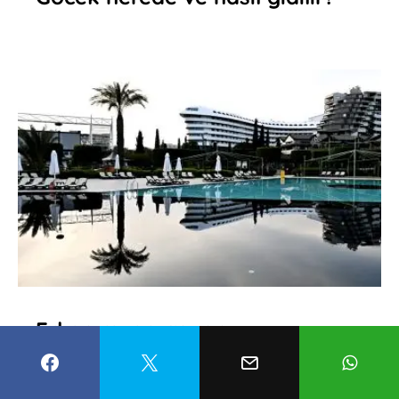
Erken rezervasyonu
kaçırmayın! ”18 milyon” buraya
akacak