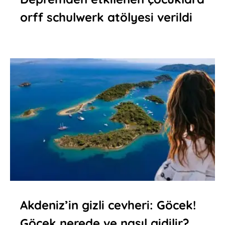
orff schulwerk atölyesi verildi
Akdeniz’in gizli cevheri: Göcek!
Göcek nerede ve nasıl gidilir?