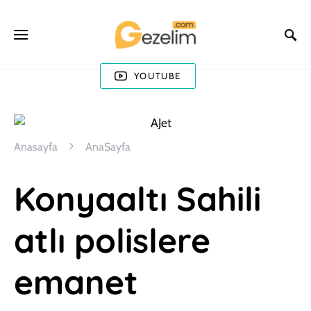
YOUTUBE
Anasayfa
AnaSayfa
Konyaaltı Sahili
atlı polislere
emanet