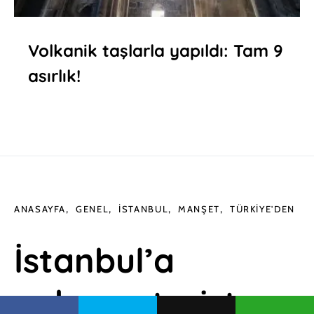
Volkanik taşlarla yapıldı: Tam 9
asırlık!
ANASAYFA
GENEL
İSTANBUL
MANŞET
TÜRKIYE'DEN
İstanbul’a
yabancı turist