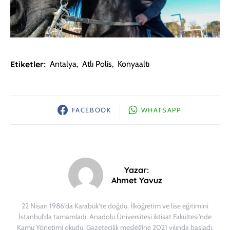
Etiketler:
Antalya
,
Atlı Polis
,
Konyaaltı
FACEBOOK
WHATSAPP
Yazar:
Ahmet Yavuz
22 Nisan 1986’da Karabük’te doğdu. İlköğretim ve lise eğitimini
İstanbul’da tamamladı. Anadolu Üniversitesi iktisat Fakültesi’nde
Kamu Yönetimi okudu. Gazetecilik mesleğine 2021 yılında başladı.