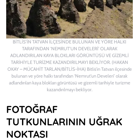
BİTLİS’İN TATVAN İLÇESİNDE BULUNAN VE YÖRE HALKI
TARAFINDAN ‘NEMRUT’UN DEVELERİ’ OLARAK
ADLANDIRILAN KAYA BLOKLARI GÖRÜNTÜSÜ VE GİZEMLİ
TARİHİYLE TURİZME KAZANDIRILMAYI BEKLİYOR. (HAKAN
OKAY – MÜCAHİT TARLAN/BİTLİS-İHA) Bitlis’in Tatvan ilçesinde
bulunan ve yöre halkı tarafından ‘Nemrut’un Develeri’ olarak
adlandırılan kaya blokları görüntüsü ve gizemli tarihiyle turizme
kazandırılmayı bekliyor.
FOTOĞRAF
TUTKUNLARININ UĞRAK
NOKTASI