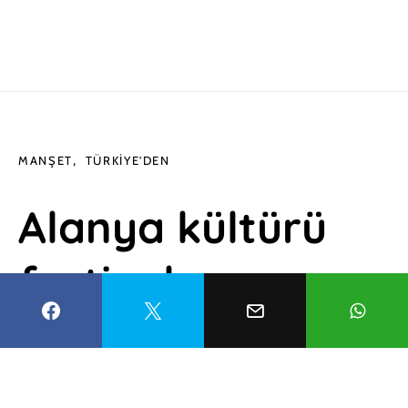
MANŞET
TÜRKIYE'DEN
Alanya kültürü
festival
coşkusuyla
tanıtıldı