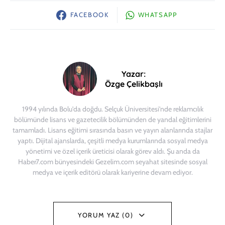
FACEBOOK
WHATSAPP
Yazar:
Özge Çelikbaşlı
1994 yılında Bolu'da doğdu. Selçuk Üniversitesi'nde reklamcılık
bölümünde lisans ve gazetecilik bölümünden de yandal eğitimlerini
tamamladı. Lisans eğitimi sırasında basın ve yayın alanlarında stajlar
yaptı. Dijital ajanslarda, çeşitli medya kurumlarında sosyal medya
yönetimi ve özel içerik üreticisi olarak görev aldı. Şu anda da
Haber7.com bünyesindeki Gezelim.com seyahat sitesinde sosyal
medya ve içerik editörü olarak kariyerine devam ediyor.
YORUM YAZ (0)