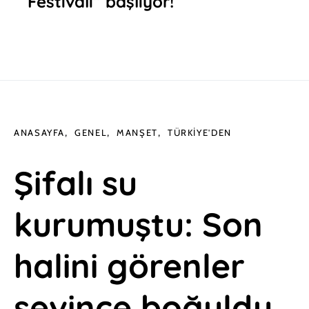
Festivali” başlıyor!
ANASAYFA
GENEL
MANŞET
TÜRKIYE'DEN
Şifalı su
kurumuştu: Son
halini görenler
sevince boğuldu