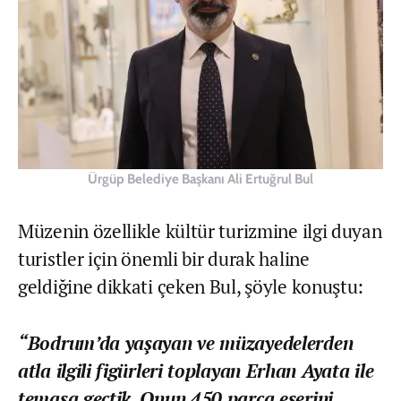
Ürgüp Belediye Başkanı Ali Ertuğrul Bul
Müzenin özellikle kültür turizmine ilgi duyan
turistler için önemli bir durak haline
geldiğine dikkati çeken Bul, şöyle konuştu:
“Bodrum’da yaşayan ve müzayedelerden
atla ilgili figürleri toplayan Erhan Ayata ile
temasa geçtik. Onun 450 parça eserini