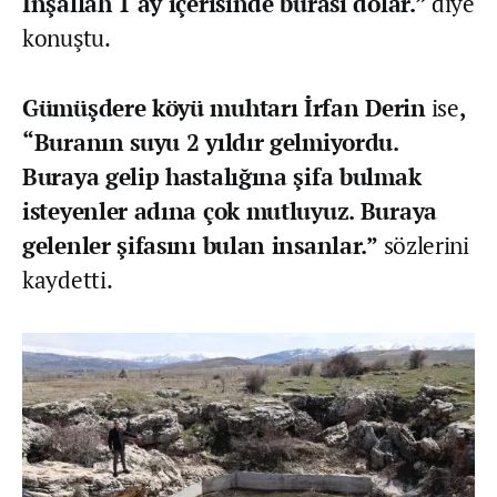
İnşallah 1 ay içerisinde burası dolar.”
diye
konuştu.
Gümüşdere köyü muhtarı İrfan Derin
ise
,
“Buranın suyu 2 yıldır gelmiyordu.
Buraya gelip hastalığına şifa bulmak
isteyenler adına çok mutluyuz. Buraya
gelenler şifasını bulan insanlar.”
sözlerini
kaydetti.