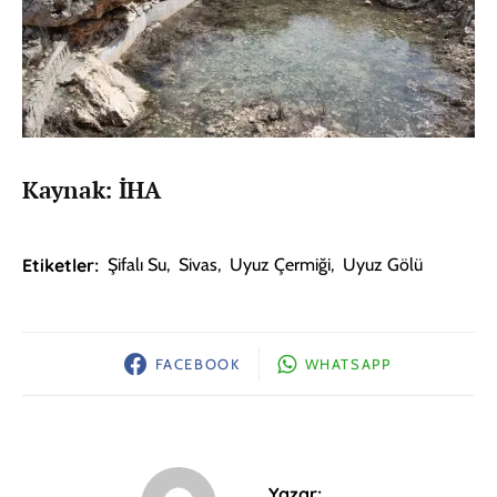
Kaynak: İHA
Etiketler:
Şifalı Su
,
Sivas
,
Uyuz Çermiği
,
Uyuz Gölü
FACEBOOK
WHATSAPP
Yazar: