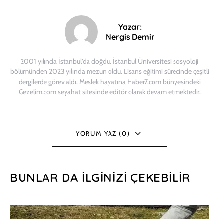
Yazar:
Nergis Demir
2001 yılında İstanbul’da doğdu. İstanbul Üniversitesi sosyoloji
bölümünden 2023 yılında mezun oldu. Lisans eğitimi sürecinde çeşitli
dergilerde görev aldı. Meslek hayatına Haber7.com bünyesindeki
Gezelim.com seyahat sitesinde editör olarak devam etmektedir.
YORUM YAZ (0)
BUNLAR DA İLGINIZI ÇEKEBILIR