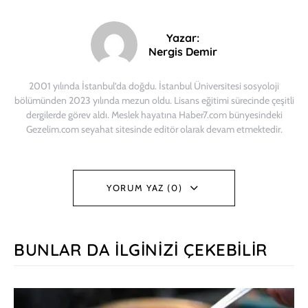
Yazar:
Nergis Demir
2001 yılında İstanbul’da doğdu. İstanbul Üniversitesi sosyoloji
bölümünden 2023 yılında mezun oldu. Lisans eğitimi sürecinde çeşitli
dergilerde görev aldı. Meslek hayatına Haber7.com bünyesindeki
Gezelim.com seyahat sitesinde editör olarak devam etmektedir.
YORUM YAZ (0)
BUNLAR DA İLGINIZI ÇEKEBILIR