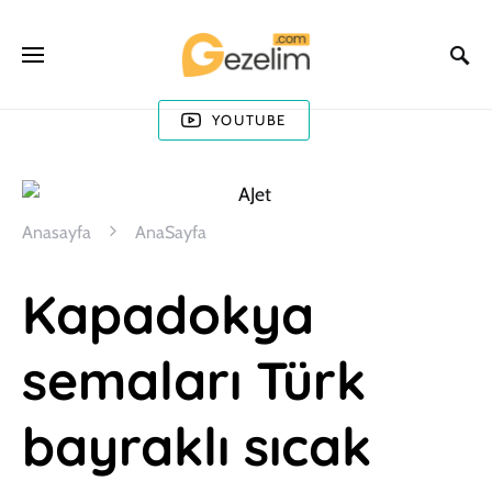
YOUTUBE
Anasayfa
AnaSayfa
Kapadokya
semaları Türk
bayraklı sıcak