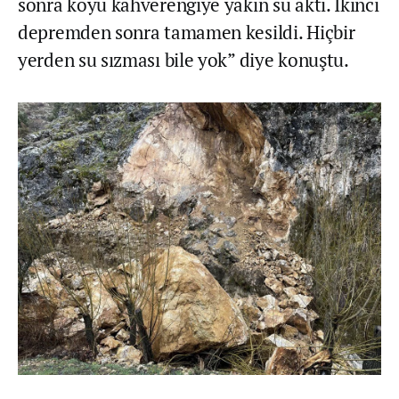
sonra koyu kahverengiye yakın su aktı. İkinci
depremden sonra tamamen kesildi. Hiçbir
yerden su sızması bile yok” diye konuştu.