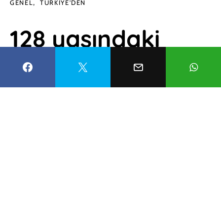
GENEL
TÜRKIYE'DEN
128 yaşındaki
tarihi kütüphane
yıllara meydan
okuyor
Ahmet Yavuz
2 Nisan 2023